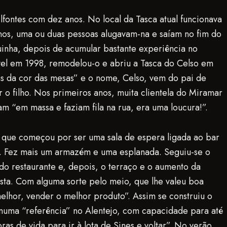
fontes com dez anos. No local da Tasca atual funcionava
anos, uma ou duas pessoas alugavam-na e saíam no fim do
quinha, depois de acumular bastante experiência no
el em 1998, remodelou-o e abriu a Tasca do Celso em
as da cor das mesas” e o nome, Celso, vem do pai de
o filho. Nos primeiros anos, muita clientela do Miramar
m “em massa e faziam fila na rua, era uma loucura!”.
o, que começou por ser uma sala de espera ligada ao bar
te. Fez mais um armazém e uma esplanada. Seguiu-se o
do restaurante e, depois, o terraço e o aumento da
sta. Com alguma sorte pelo meio, que lhe valeu boa
elhor, vender o melhor produto”. Assim se construiu o
numa “referência” no Alentejo, com capacidade para até
ras de vida para ir à lota de Sines e voltar”. No verão,