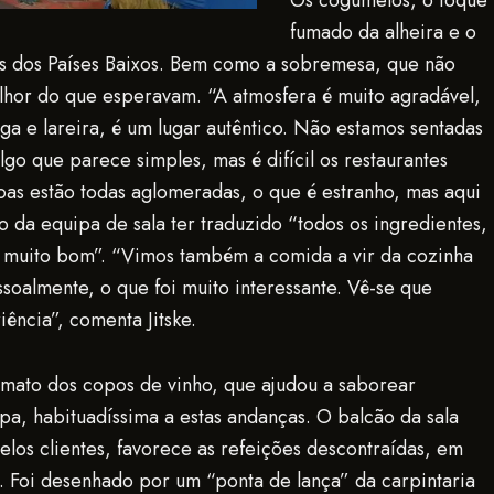
Os cogumelos, o toque
fumado da alheira e o
stas dos Países Baixos. Bem como a sobremesa, que não
hor do que esperavam. “A atmosfera é muito agradável,
a e lareira, é um lugar autêntico. Não estamos sentadas
go que parece simples, mas é difícil os restaurantes
as estão todas aglomeradas, o que é estranho, mas aqui
to da equipa de sala ter traduzido “todos os ingredientes,
oi muito bom”. “Vimos também a comida a vir da cozinha
soalmente, o que foi muito interessante. Vê-se que
ncia”, comenta Jitske.
rmato dos copos de vinho, que ajudou a saborear
a, habituadíssima a estas andanças. O balcão da sala
pelos clientes, favorece as refeições descontraídas, em
. Foi desenhado por um “ponta de lança” da carpintaria