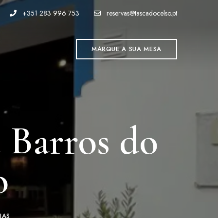
+351 283 996 753
reservas@tascadocelso.pt
MARQUE A SUA MESA
 Barros do
o
IAS