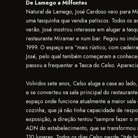
De Lamego a Milfontes
Natural de Lamego, José Cardoso veio para Mil
uma tasquinha que vendia petiscos. Todos os 
verão. José mostrou interesse em alugar a tas
restaurante Miramar e num bar. Pegou no imóv
1999. O espaço era “mais rústico, com cadeir
José, pelo qual também começaram a conhecer 
passou a frequentar a Tasca do Celso. Aparecia
Volvidos sete anos, Celso aluga a casa ao lad
e se converteu na sala principal do restauran
espaço onde funciona atualmente a maior sala 
cozinha, que já não tinha capacidade de respo
exposição, a direção tentou “sempre fazer o m
ADN do estabelecimento, que se transformou 
110 lugares. Todos os dias Celso perde “três ho