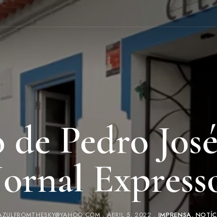
 de Pedro José
Jornal Express
AZULFROMTHESKY@YAHOO.COM
ABRIL 5, 2022
IMPRENSA
NOTÍC