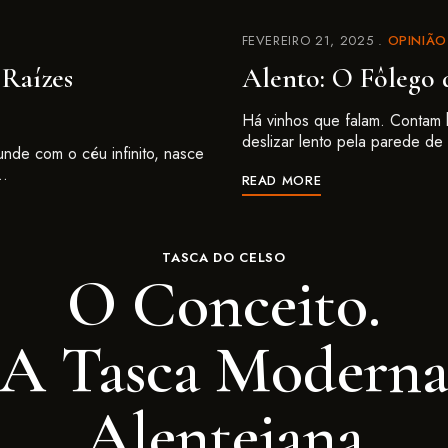
FEVEREIRO 21, 2025
OPINIÃO
 Raízes
Alento: O Fôlego 
Há vinhos que falam. Contam h
deslizar lento pela parede d
nde com o céu infinito, nasce
 …
READ MORE
TASCA DO CELSO
O Conceito.
A Tasca Modern
Alentejana