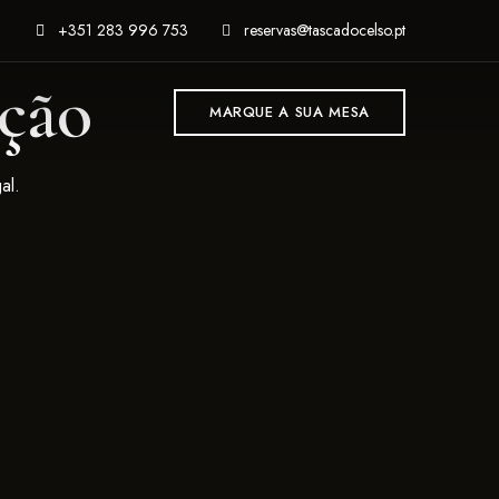
+351 283 996 753
reservas@tascadocelso.pt
ção
MARQUE A SUA MESA
al.